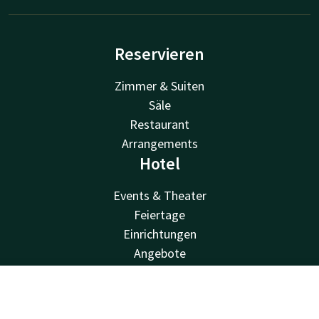
Reservieren
Zimmer & Suiten
Säle
Restaurant
Arrangements
Hotel
Events & Theater
Feiertage
Einrichtungen
Angebote
Entdecken Sie Twente
Gastinformation
Kontakt
Account
DE
Valk Kids