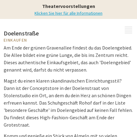
Umgebung
Theatervoorstellungen
Klicken Sie hier für alle Informationen
MENÜ
Doelenstraße
EINKAUFEN
Am Ende der grünen Gravenallee findest du das Doelengebied.
Die Allee bildet eine grüne Lunge, die bis ins Zentrum reicht.
Dieses authentische Einkaufsgebiet, das auch 'Doelengebied'
genannt wird, darfst du nicht verpassen.
Magst du einen klaren skandinavischen Einrichtungsstil?
Dann ist der Conceptstore in der Doelenstraat von
Stolenstudio ein Ort, an dem du dein Herz an schönen Dingen
erfreuen kannst. Das Schuhgeschäft Rohof darf in der Liste
'besondere Geschäfte' im Doelengebied auf keinen Fall fehlen.
Du findest dieses High-Fashion-Geschäft am Ende der
Grotestraat.
Komm und genieße ein Stück von Almelo mit so vielen