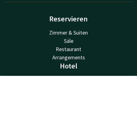
Reservieren
Zimmer & Suiten
Säle
Restaurant
Arrangements
Hotel
Events & Theater
Feiertage
Kontakt
Account
DE
Einrichtungen
Jetzt buchen
Angebote
Entdecken Sie Twente
Gastinformation
Valk Kids