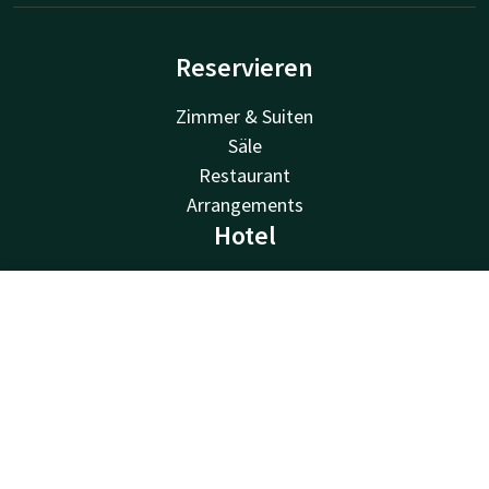
Reservieren
Zimmer & Suiten
Säle
Restaurant
Arrangements
Hotel
Events & Theater
Feiertage
Kontakt
Account
DE
Einrichtungen
Jetzt buchen
Angebote
Entdecken Sie Twente
Gastinformation
Valk Kids