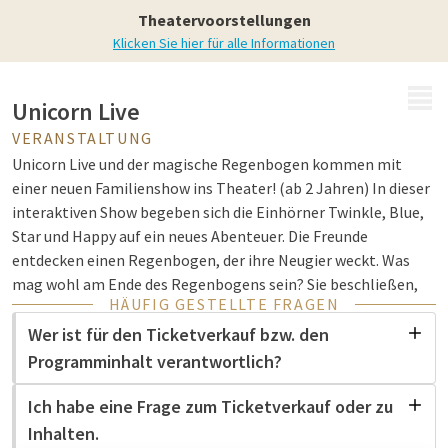
Theatervoorstellungen
Klicken Sie hier für alle Informationen
MENÜ
Unicorn Live
VERANSTALTUNG
Unicorn Live und der magische Regenbogen kommen mit
einer neuen Familienshow ins Theater! (ab 2 Jahren) In dieser
interaktiven Show begeben sich die Einhörner Twinkle, Blue,
Star und Happy auf ein neues Abenteuer. Die Freunde
entdecken einen Regenbogen, der ihre Neugier weckt. Was
mag wohl am Ende des Regenbogens sein? Sie beschließen,
HÄUFIG GESTELLTE FRAGEN
sich auf die Suche zu machen und etwas zu entdecken, das sie
noch nie zuvor gesehen haben!
Wer ist für den Ticketverkauf bzw. den
Programminhalt verantwortlich?
Informationen und Ticketverkauf werden extern abgewickelt;
wir sind nicht für den Inhalt oder den Verkauf verantwortlich.
Ich habe eine Frage zum Ticketverkauf oder zu
Inhalten.