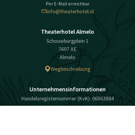
Per E-Mail erreichbar
info@theaterhotel.nl
Theaterhotel Almelo
Schouwburgplein 1
7607 AE
Almelo
Wegbeschreibung
Unternehmensinformationen
Handelsregisternummer (KvK): 06063884
Kontakt
Account
DE
Facebook
Instagram
LinkedIn
Youtube
Jetzt buchen