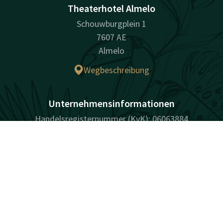
Theaterhotel Almelo
Schouwburgplein 1
7607 AE
Almelo
Wegbeschreibung
Unternehmensinformationen
Handelsregisternummer (KvK): 06063884
Kontakt
Account
DE
Facebook
Instagram
LinkedIn
Youtube
Jetzt buchen
überraschend vielfältig
Sitemap
Datenschutz
Bedingungen
Haftung
Cookies
FAQ