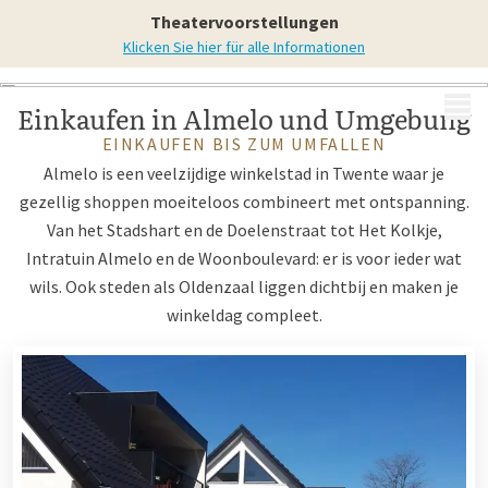
in Almelo und Umgebung
Theatervoorstellungen
Klicken Sie hier für alle Informationen
MENÜ
Einkaufen in Almelo und Umgebung
EINKAUFEN BIS ZUM UMFALLEN
Almelo is een veelzijdige winkelstad in Twente waar je
gezellig shoppen moeiteloos combineert met ontspanning.
Van het Stadshart en de Doelenstraat tot Het Kolkje,
Intratuin Almelo en de Woonboulevard: er is voor ieder wat
wils. Ook steden als Oldenzaal liggen dichtbij en maken je
winkeldag compleet.