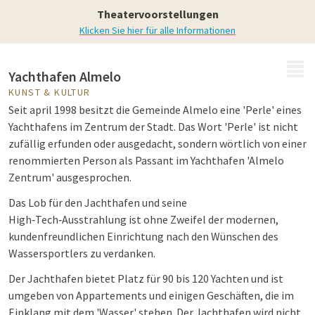
Kunst & Kultur
Theatervoorstellungen
Klicken Sie hier für alle Informationen
MENÜ
Yachthafen Almelo
KUNST & KULTUR
Seit april 1998 besitzt die Gemeinde Almelo eine 'Perle' eines
Yachthafens im Zentrum der Stadt. Das Wort 'Perle' ist nicht
zufällig erfunden oder ausgedacht, sondern wörtlich von einer
renommierten Person als Passant im Yachthafen 'Almelo
Zentrum' ausgesprochen.
Das Lob für den Jachthafen und seine
High‑Tech‑Ausstrahlung ist ohne Zweifel der modernen,
kundenfreundlichen Einrichtung nach den Wünschen des
Wassersportlers zu verdanken.
Der Jachthafen bietet Platz für 90 bis 120 Yachten und ist
umgeben von Appartements und einigen Geschäften, die im
Einklang mit dem 'Wasser' stehen. Der Jachthafen wird nicht