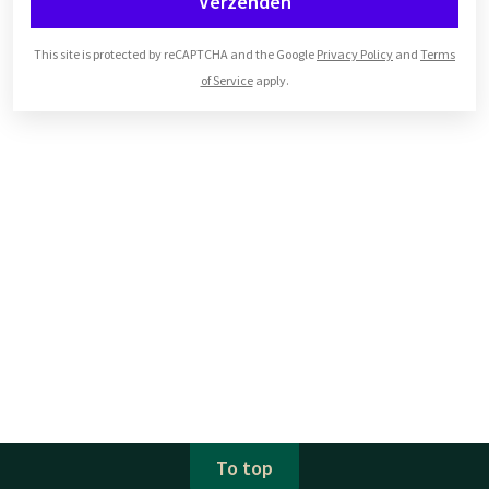
Verzenden
This site is protected by reCAPTCHA and the Google
Privacy Policy
and
Terms
of Service
apply.
To top