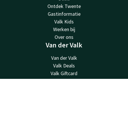
Ontdek Twente
Gastinformatie
Valk Kids
Werken bij
Over ons
Van der Valk
Van der Valk
Valk Deals
Valk Giftcard
Valk Store
Valk Business
Contact
Account
NL
Valk Life
Contact
Boek nu
24u bereikbaar - lokaal tarief
+31 546 80 30 00