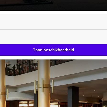
Toon beschikbaarheid
 bij Van der Valk Theaterhotel
VERRASSEND VANZELFSPREKEND
onvergetelijk verblijf bij Van der Valk Theaterhotel Almelo. 
e hotelkamers, waaronder sfeervolle suites met moderne vo
hotel is dat het theater zich direct in het gebouw bevindt, 