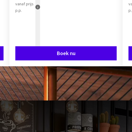
vanaf
prijs
v
p.p.
p.
Boek nu
 van
luxe
en
comfort
in een ver