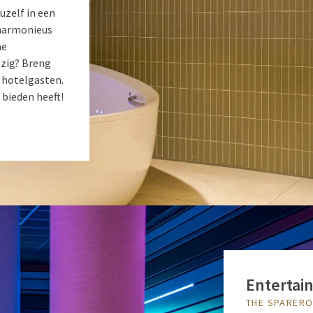
uzelf in een
 harmonieus
me
ezig? Breng
 hotelgasten.
 bieden heeft!
Entertain
THE SPARER