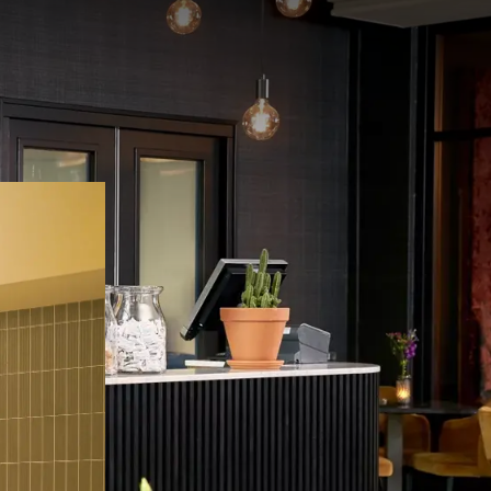
staan wij
 elke gast.