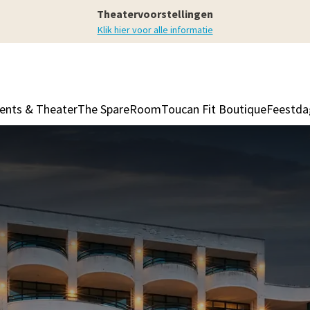
Theatervoorstellingen
Klik hier voor alle informatie
ents & Theater
The SpareRoom
Toucan Fit Boutique
Feestda