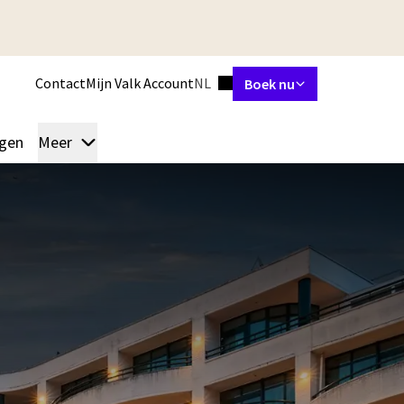
Ingestelde taal
Contact
Mijn Valk Account
NL
Boek nu
gen
Meer
Kamers & Suites
Restaurants
Arrangementen