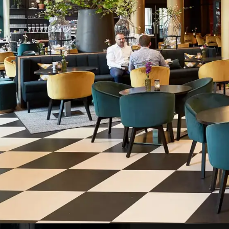
kun
Veelzijdig dineren
Twee verschillende restaurants én een bar en bras
Kom tot rust in onze wellness
Geniet van onze sauna, het zwembad, het Turks s
Onbegrensde mogelijkheden
12 multifunctionele vergader- en feestzalen. Mogel
Boutique bowling en meer
Ontdek onze boutique bowlingbanen, privé-biosco
8,5
Fantastisch beoordeeld
Uit 498 betrouwbare beoordelingen