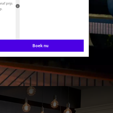
anaf
prijs
p.
Boek nu
trouwde,