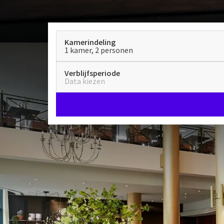
Kamerindeling
1 kamer, 2 personen
Verblijfsperiode
Data kiezen
Welkom
Kom genieten van een 
196 comfortabel
bijzondere van dit 