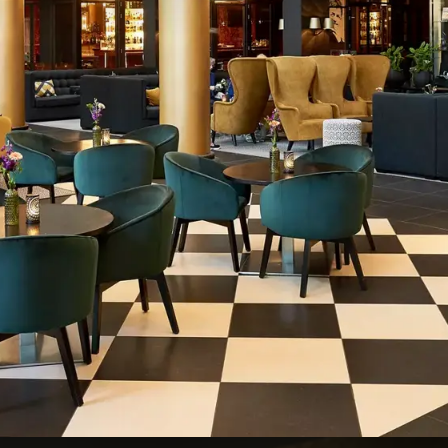
t genieten van een culturele avond zonder het hotel te verla
serie.
toombad en onze gym.
ijkheden van 2 tot meer dan 800 personen.
pen, karaokeruimtes en meer.