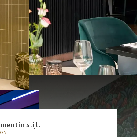
ment in stijl!
OOM