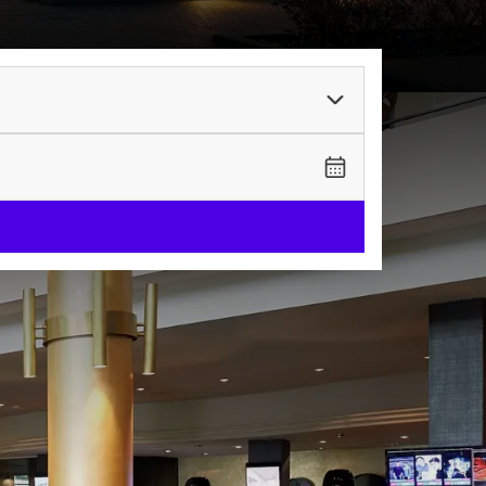
 Almelo
Dit unieke hotel biedt
orzieningen. Het
waardoor u eenvoudig