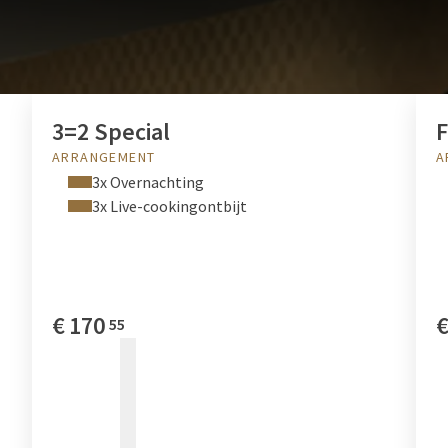
DEALS & ARRANGEMENTEN
3=2 Special
F
ARRANGEMENT
A
3x Overnachting
3x Live-cookingontbijt
€
170
55