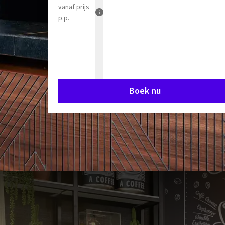
vanaf
prijs
p.p.
Boek nu
Geniet