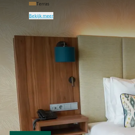
Terras
Bekijk meer
VEELGE
Voorwaarden van arrangement
In Almelo geldt een toeristenbelastin
De prijzen van arrangementen zijn b
Indien u een derde persoon boekt, d
- € 29,50 voor het extra bed
Deze kosten worden niet in het kostenove
te voldoen.