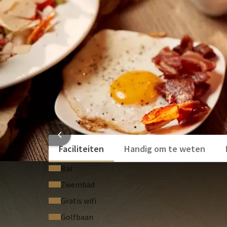
verrassing om de avonturendag compleet te maken
HOTEL
Faciliteiten
Handig om te weten
Bar
Zwembad
Gratis wifi
Golfbaan