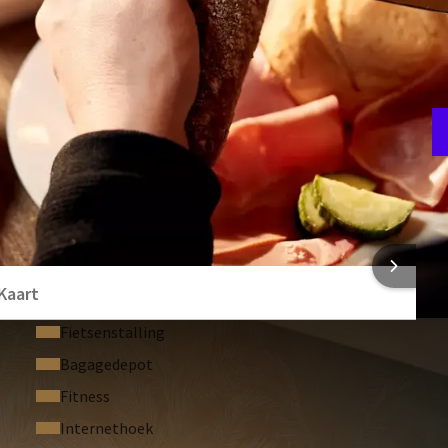
!
F
4
 INFORMATIE
Kaart
Fietsenstalling
Bagagedepot
Fitness
Internethoek