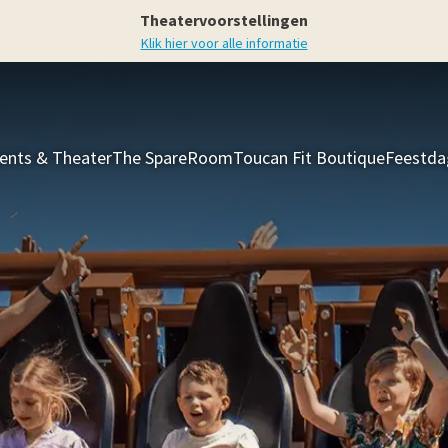
Theatervoorstellingen
Klik hier voor alle informatie
ents & Theater
The SpareRoom
Toucan Fit Boutique
Feestda