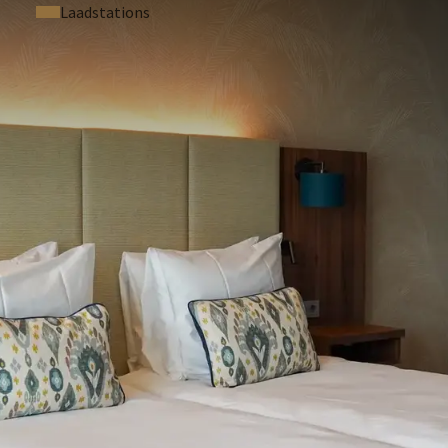
Laadstations
STELDE VRAGEN
g.
erekend o.b.v. een tweepersoonskamer.
an worden o.a. de volgende extra kosten berekend:
rzicht meegenomen, en dient u als extra bij check in