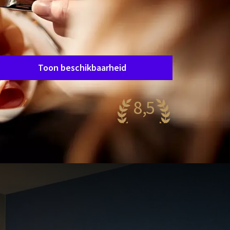
Arrangement
2-daags
Verblijfsperiode
Data kiezen
Toon beschikbaarheid
8,5
antastisch
96 reviews