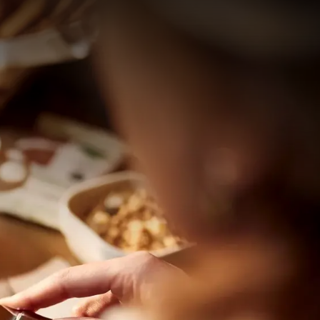
81
88
anaf
prijs
p.
Kamerindeling
1 kamer, 2 personen