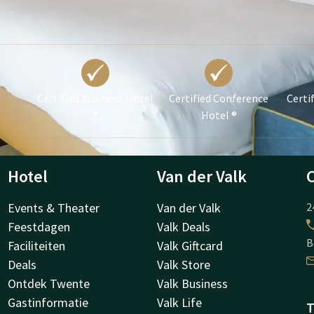
Certified Business Hotel
Certified Conference
Certi
®
Hotel ®
Hotel
Van der Valk
Events & Theater
Van der Valk
2
Feestdagen
Valk Deals
B
Faciliteiten
Valk Giftcard
Deals
Valk Store
Ontdek Twente
Valk Business
Gastinformatie
Valk Life
T