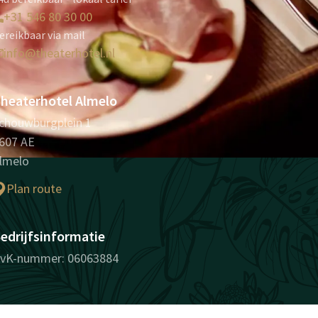
+31 546 80 30 00
ereikbaar via mail
info@theaterhotel.nl
heaterhotel Almelo
chouwburgplein 1
607 AE
lmelo
Plan route
edrijfsinformatie
vK-nummer: 06063884