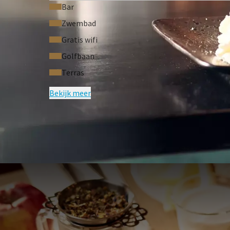
Bar
Zwembad
Gratis wifi
Golfbaan
Terras
Bekijk meer
VEELGE
Voorwaarden van arrangement
In Almelo geldt een toeristenbelastin
De prijzen van arrangementen zijn be
Voor een 1-persoonsbezetting rekenen wi
Prijzen zijn op basis van beschikbaarh