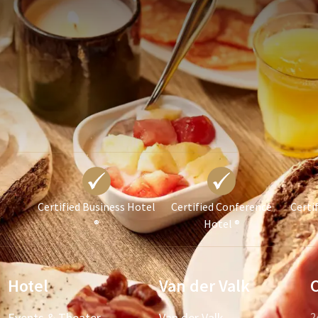
Certified Business Hotel
Certified Conference
Certi
®
Hotel ®
Hotel
Van der Valk
Events & Theater
Van der Valk
2