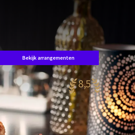
Helaas, dit arrangement is afgelopen.
et arrangement waar u in geïnteresseerd bent
s helaas niet meer beschikbaar. Gelukkig zijn er
oldoende andere arrangementen!
Bekijk arrangementen
8,5
antastisch
96 reviews