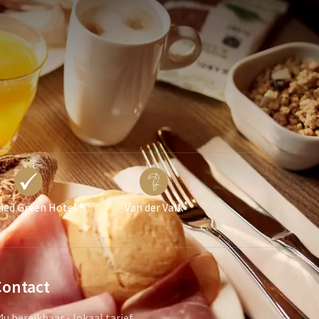
fied Green Hotel ®
Van der Valk
Contact
4u bereikbaar - lokaal tarief