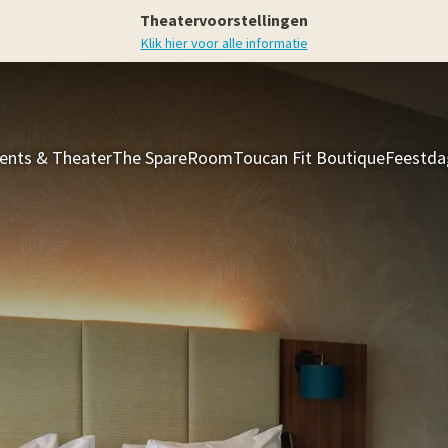
Theatervoorstellingen
Klik hier voor alle informatie
ents & Theater
The SpareRoom
Toucan Fit Boutique
Feestda