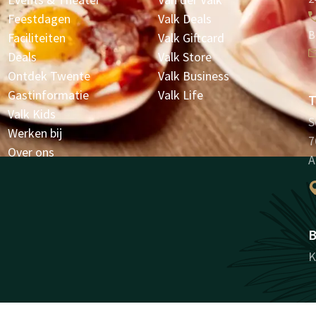
Feestdagen
Valk Deals
B
Faciliteiten
Valk Giftcard
Deals
Valk Store
Ontdek Twente
Valk Business
Gastinformatie
Valk Life
T
Valk Kids
S
Werken bij
7
Over ons
A
B
K