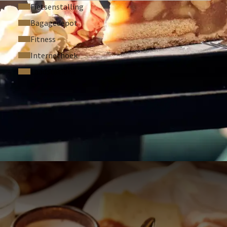
Fietsenstalling
Bagagedepot
Fitness
Internethoek
Laadstations
STELDE VRAGEN
g
rekend op basis van een dubbele kamerbezetting.
j een toeslag
eid