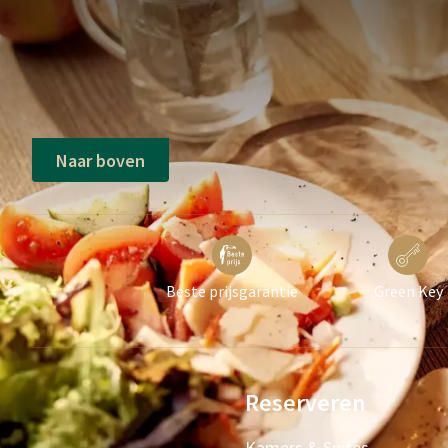
Naar boven
Beste prijsgarantie
Green Key
Reserveren
Kamers & Suites