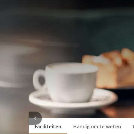
Superior-weekendactie | 35
ARRANGEMENT
Wie jarig is trakteert! Geniet dit weekend van 2 ov
uitgebreid ontbijtbuffet en koffie met gebak. Ontdek
weekend nét dat beetje extra krijgen.
Op = Op! Er zijn een beperkt aantal kamers beschik
UW A
Dit arrangement is inclusief:
2x Overnachting in een ruime Superiorka
2x Uitgebreid ontbijtbuffet
1x Koffie en gebak
HOTEL
Faciliteiten
Handig om te weten