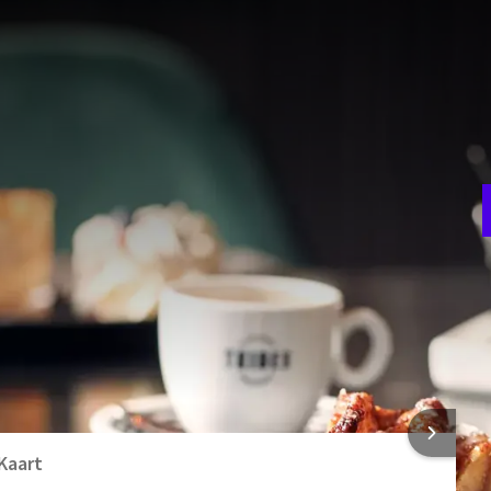
 Jaar Theaterhotel Almelo
H
ernachtingen in een ruime Superiorkamer met ligbad, inclusief
i
 Almelo, kom tot rust in de zon, proef de sfeer en laat je
v
baar voor deze weekendactie.
RRANGEMENT
F
4
mer met ligbad
 INFORMATIE
Kaart