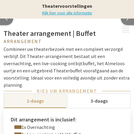
Theatervoorstellingen
Klik hier voor alle informatie
MENU
Theater arrangement | Buffet
ARRANGEMENT
Combineer uw theaterbezoek met een compleet verzorgd
verblijf. Dit Theater-arrangement bestaat uit een
overnachting, een live-cooking ontbijtbuffet, het Almeloos
uurtje en een uitgebreid Theaterbuffet voorafgaand aan de
voorstelling. Ideaal voor een volledig avondje uit zonder extra
planning.
KIES UW ARRANGEMENT
* Let op: tickets voor de voorstelling zijn niet inbegrepen en
2-daags
3-daags
dienen zelf bijgeboekt te worden via de organisator van de
voorstelling.
Dit arrangement is inclusief:
1x Overnachting