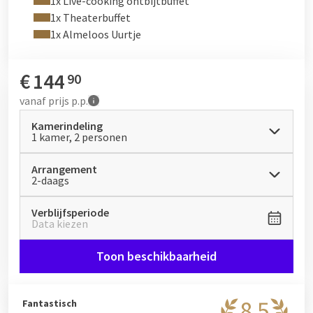
1x Live-cooking ontbijtbuffet
1x Theaterbuffet
1x Almeloos Uurtje
€
144
90
vanaf
prijs p.p.
Kamerindeling
1 kamer, 2 personen
Arrangement
2-daags
Verblijfsperiode
Data kiezen
Toon beschikbaarheid
8,5
Fantastisch