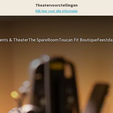
Theatervoorstellingen
Klik hier voor alle informatie
ents & Theater
The SpareRoom
Toucan Fit Boutique
Feestda