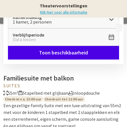
Theatervoorstellingen
Klik hier voor alle informatie
Kamerindeling
1 kamer, 2 personen
MENU
Verblijfsperiode
Data kiezen
Toon beschikbaarheid
Familiesuite met balkon
SUITES
55m²
Stapelbed met glijbaan
Inloopdouche
Check-in v.a. 15:00 uur
Check-uit tot 11:00 uur
Een gezellige Family Suite met een luxe uitstraling van 55m2
met voor de kinderen 1 stapelbed met 2 slaapplekken en elk
een sterrenhemel, eigen scherm, game console aansluiting
én een glijbaan om vanaf te roetsjen!