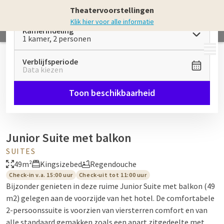
Theatervoorstellingen
Klik hier voor alle informatie
Kamerindeling
1 kamer, 2 personen
MENU
Verblijfsperiode
Data kiezen
Toon beschikbaarheid
Junior Suite met balkon
SUITES
49m²
Kingsizebed
Regendouche
Check-in v.a. 15:00 uur
Check-uit tot 11:00 uur
Bijzonder genieten in deze ruime Junior Suite met balkon (49
m2) gelegen aan de voorzijde van het hotel. De comfortabele
2-persoonssuite is voorzien van viersterren comfort en van
alle standaard gemakken zoals een apart zitgedeelte met