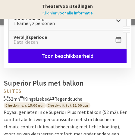
Theatervoorstellingen
Klik hier voor alle informatie
Kamerindeling
1 kamer, 2 personen
MENU
Verblijfsperiode
Data kiezen
Toon beschikbaarheid
Superior Plus met balkon
SUITES
52m²
Kingsizebed
Regendouche
Check-in v.a. 15:00 uur
Check-uit tot 11:00 uur
Royaal genieten in de Superior Plus met balkon (52 m2). Een
comfortabele tweepersoonssuite met stortdouche en
climate control (klimaatbeheersing met lichte koeling),
voorzien van viersterren comfort met onder andere een