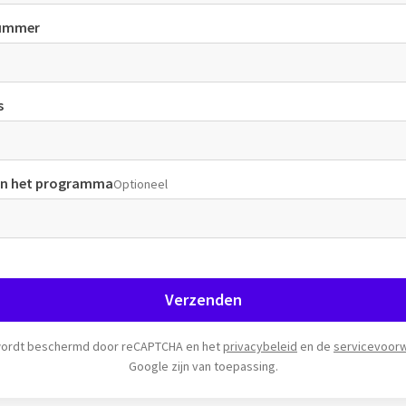
ummer
s
van het programma
Optioneel
Verzenden
wordt beschermd door reCAPTCHA en het
privacybeleid
en de
servicevoor
Google zijn van toepassing.