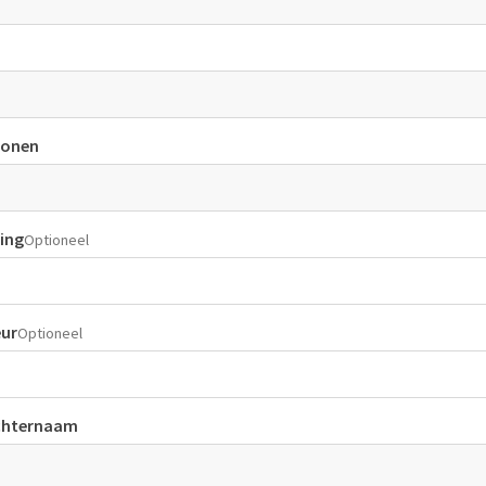
sonen
ling
Optioneel
ur
Optioneel
chternaam