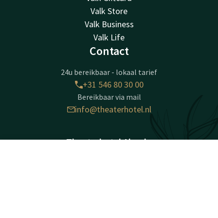
Valk Store
Valk Business
Valk Life
Contact
24u bereikbaar - lokaal tarief
+31 546 80 30 00
Bereikbaar via mail
info@theaterhotel.nl
Theaterhotel Almelo
Schouwburgplein 1
Contact
Account
NL
7607 AE
Almelo
Boek nu
Plan route