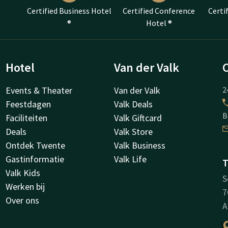
Certified Business Hotel
Certified Conference
Certi
®
Hotel ®
Hotel
Van der Valk
Events & Theater
Van der Valk
2
Feestdagen
Valk Deals
B
Faciliteiten
Valk Giftcard
Deals
Valk Store
Ontdek Twente
Valk Business
Gastinformatie
Valk Life
T
Valk Kids
S
Werken bij
7
Over ons
A