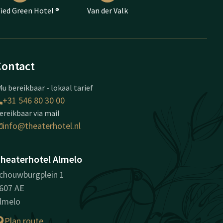
fied Green Hotel ®
Van der Valk
Contact
4u bereikbaar - lokaal tarief
+31 546 80 30 00
ereikbaar via mail
info@theaterhotel.nl
heaterhotel Almelo
chouwburgplein 1
607 AE
lmelo
Plan route