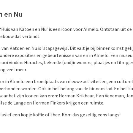
n en Nu
Huis van Katoen en Nu’ is een icoon voor Almelo. Ontstaan uit de 
gebouw dat verbindt.
van Katoen en Nu is 'stapsgewijs'. Dit valt je bij binnenkomst gel
ondere exposities en gebeurtenissen van en in Almelo. Een muse
oi vinden: Heracles, bekende (oud)inwoners, plaatjes en filmpjes
nog veel meer.
m in Almelo een broedplaats van nieuwe activiteiten, een culture
erbonden worden. Ook in het belang van de binnenstad. En het ka
waar het zijn iconen kan eren: Herman Krikhaar, Han Veneman, Jan
Ilse de Lange en Herman Finkers krijgen een ruimte.
lusief een kopje koffie of thee. Kom dus gezellig eens langs!