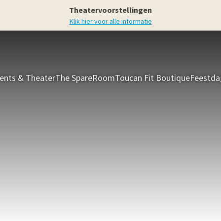
Theatervoorstellingen
Klik hier voor alle informatie
ents & Theater
The SpareRoom
Toucan Fit Boutique
Feestda