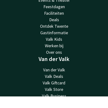
Events & Theater
Feestdagen
Faciliteiten
Deals
Ontdek Twente
Gastinformatie
Valk Kids
Werken bij
Over ons
Van der Valk
Van der Valk
Valk Deals
Valk Giftcard
Valk Store
Valk Business
Valk Life
Contact
Account
NL