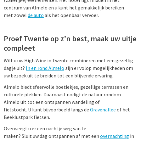
(zakelijke) evenementen. Het hotel ligt midden in het
centrum van Almelo en u kunt het gemakkelijk bereiken
met zowel
de auto
als het openbaar vervoer.
Proef Twente op z’n best, maak uw uitje
compleet
Wilt u uw High Wine in Twente combineren met een gezellig
dagje uit?
In en rond Almelo
zijn er volop mogelijkheden om
uw bezoek uit te breiden tot een blijvende ervaring.
Almelo biedt sfeervolle boetiekjes, gezellige terrassen en
culturele plekken. Daarnaast nodigt de natuur rondom
Almelo uit tot een ontspannen wandeling of
fietstocht. U kunt bijvoorbeeld langs de
Gravenallee
of het
Beeklustpark fietsen.
Overweegt u er een nachtje weg van te
maken? Sluit uw dag ontspannen af met een
overnachting
in