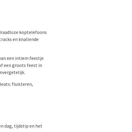
 draadloze koptelefoons
tracks en knallende
an een intiem feestje
f een groots feest in
nvergetelijk.
eats: fluisteren,
en dag, tijdstip en het