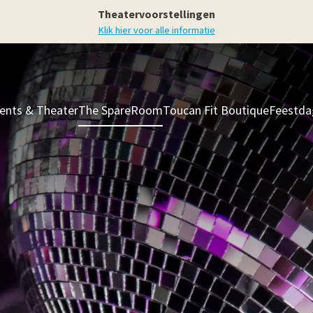
Theatervoorstellingen
Klik hier voor alle informatie
ents & Theater
The SpareRoom
Toucan Fit Boutique
Feestda