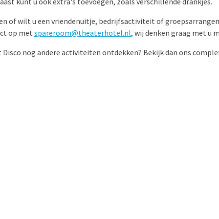
ast kunt u ook extra's toevoegen, zoals verschillende drankjes.
en of wilt u een vriendenuitje, bedrijfsactiviteit of groepsarran
act op met
spareroom@theaterhotel.nl
, wij denken graag met u 
nt Disco nog andere activiteiten ontdekken? Bekijk dan ons comple