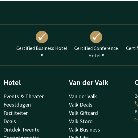
Certified Business Hotel
Certified Conference
Certi
®
Hotel ®
Hotel
Van der Valk
Events & Theater
Van der Valk
2
Feestdagen
Valk Deals
B
Faciliteiten
Valk Giftcard
Deals
Valk Store
Ontdek Twente
Valk Business
Gastinformatie
Valk Life