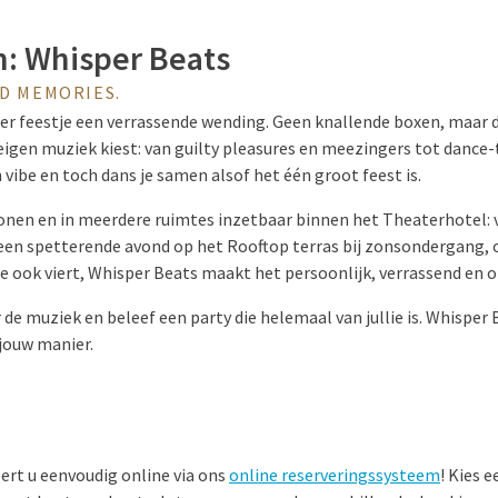
: Whisper Beats
UD MEMORIES.
der feestje een verrassende wending. Geen knallende boxen, maar
eigen muziek kiest: van guilty pleasures en meezingers tot dance-
en vibe en toch dans je samen alsof het één groot feest is.
onen en in meerdere ruimtes inzetbaar binnen het Theaterhotel: v
en spetterende avond op het Rooftop terras bij zonsondergang, o
je ook viert, Whisper Beats maakt het persoonlijk, verrassend en o
de muziek en beleef een party die helemaal van jullie is. Whisper B
jouw manier.
ert u eenvoudig online via ons
online reserveringssysteem
! Kies e